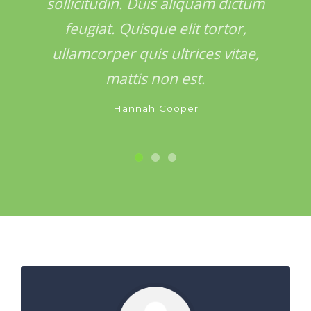
sollicitudin. Duis aliquam dictum
sollicitudin. Duis aliquam dictum
feugiat. Quisque elit tortor,
feugiat. Quisque elit tortor,
ullamcorper quis ultrices vitae,
ullamcorper quis ultrices vitae,
mattis non est.
mattis non est.
Hannah Cooper
Peter Anderson