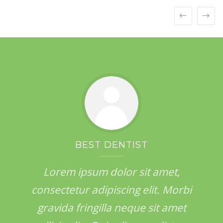
AMAZING RESULTS
BEST DENTIST
Lorem ipsum dolor sit amet,
Lorem ipsum dolor sit amet,
consectetur adipiscing elit. Morbi
consectetur adipiscing elit. Morbi
gravida fringilla neque sit amet
gravida fringilla neque sit amet