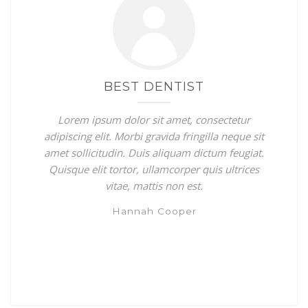
GALLERY
CONTACT US
SHOP
BEAUTIFUL CLINIC
BEST DENTIST
Lorem ipsum dolor sit amet, consectetur
Lorem ipsum dolor sit amet, consectetur
adipiscing elit. Morbi gravida fringilla neque sit
adipiscing elit. Morbi gravida fringilla neque sit
amet sollicitudin. Duis aliquam dictum feugiat.
amet sollicitudin. Duis aliquam dictum feugiat.
Quisque elit tortor, ullamcorper quis ultrices
Quisque elit tortor, ullamcorper quis ultrices
vitae, mattis non est.
vitae, mattis non est.
Hannah Cooper
Jennifer Smith