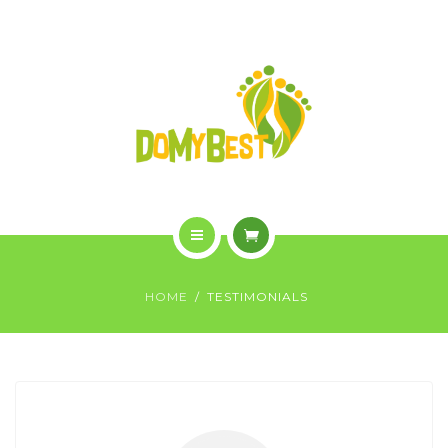
OVERVIEW
PURCHASE
GALLERY
CONTACT US
SHOP
HOME
HOME
TESTIMONIALS
WHO WE ARE
OVERVIEW
PURCHASE